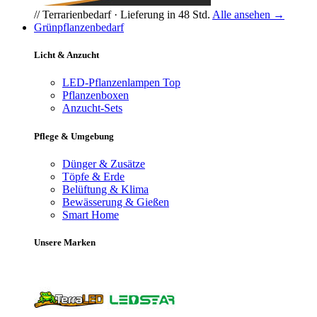
// Terrarienbedarf · Lieferung in 48 Std.
Alle ansehen →
Grünpflanzenbedarf
Licht & Anzucht
LED-Pflanzenlampen
Top
Pflanzenboxen
Anzucht-Sets
Pflege & Umgebung
Dünger & Zusätze
Töpfe & Erde
Belüftung & Klima
Bewässerung & Gießen
Smart Home
Unsere Marken