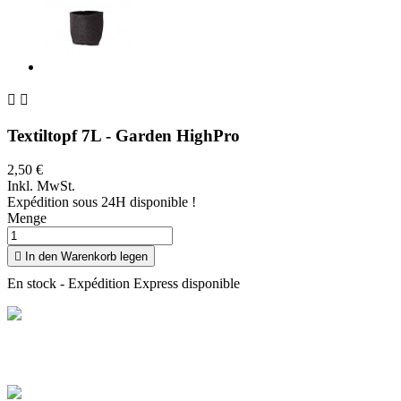


Textiltopf 7L - Garden HighPro
2,50 €
Inkl. MwSt.
Expédition sous 24H disponible !
Menge

In den Warenkorb legen
En stock - Expédition Express disponible
Livraison offerte
Profitez de la livraison à domicile en France offerte dès 100 €
d'achat
Paiement sécurisé