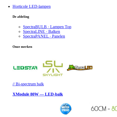
Horticole LED-lampen
De afdeling
SpectraBULB · Lampen
Top
SpectraLINE · Balken
SpectraPANEL · Panelen
Onze merken
// Bi-spectrum balk
XModule 80W — LED-balk