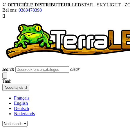
OFFICIËLE DISTRIBUTEUR
LEDSTAR · SKYLIGHT · Z
Bel ons:
0383478398

search
clear
Taal:
Nederlands

Français
English
Deutsch
Nederlands