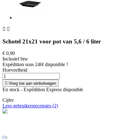


Schotel 21x21 voor pot van 5,6 / 6 liter
€ 0,90
Inclusief btw
Expédition sous 24H disponible !
Hoeveelheid

Voeg toe aan winkelwagen
En stock - Expédition Express disponible
Cijfer
Lees gebruikersrecensies (2)
Livraison offerte
Profitez de la livraison à domicile en France offerte dès 100 €
d'achat