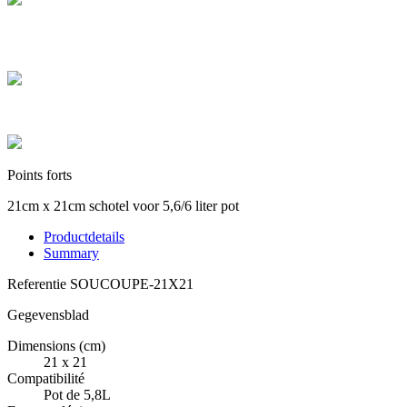
Paiement sécurisé
Payez en toute sécurité et réglez en CB en plusieurs fois de 100 € à
3 000 €
Colis sécurisés
Les cartons que nous expédions sont tous de hautes qualités
Points forts
21cm x 21cm schotel voor 5,6/6 liter pot
Productdetails
Summary
Referentie
SOUCOUPE-21X21
Gegevensblad
Dimensions (cm)
21 x 21
Compatibilité
Pot de 5,8L