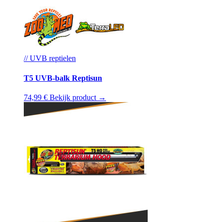
// UVB reptielen
T5 UVB-balk Reptisun
74,99 €
Bekijk product →