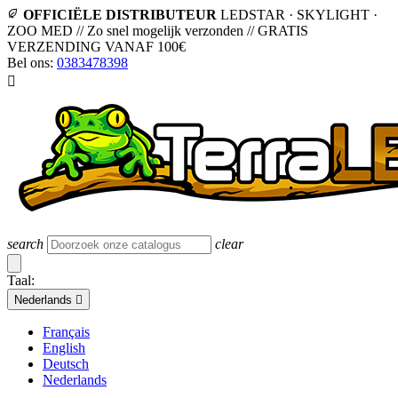
OFFICIËLE DISTRIBUTEUR
LEDSTAR · SKYLIGHT ·
ZOO MED
//
Zo snel mogelijk verzonden
//
GRATIS
VERZENDING VANAF 100€
Bel ons:
0383478398

search
clear
Taal:
Nederlands

Français
English
Deutsch
Nederlands