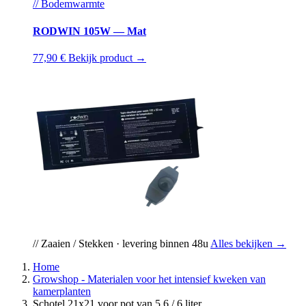
// Bodemwarmte
RODWIN 105W — Mat
77,90 €
Bekijk product →
// Zaaien / Stekken · levering binnen 48u
Alles bekijken →
Home
Growshop - Materialen voor het intensief kweken van
kamerplanten
Schotel 21x21 voor pot van 5,6 / 6 liter