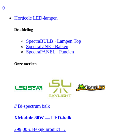
0
Horticole LED-lampen
De afdeling
SpectraBULB · Lampen
Top
SpectraLINE · Balken
SpectraPANEL · Panelen
Onze merken
// Bi-spectrum balk
XModule 80W — LED-balk
299,00 €
Bekijk product →