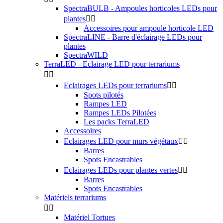
SpectraBULB - Ampoules horticoles LEDs pour
plantes


Accessoires pour ampoule horticole LED
SpectraLINE - Barre d'éclairage LEDs pour
plantes
SpectraWILD
TerraLED - Eclairage LED pour terrariums


Eclairages LEDs pour terrariums


Spots pilotés
Rampes LED
Rampes LEDs Pilotées
Les packs TerraLED
Accessoires
Eclairages LED pour murs végétaux


Barres
Spots Encastrables
Eclairages LEDs pour plantes vertes


Barres
Spots Encastrables
Matériels terrariums


Matériel Tortues