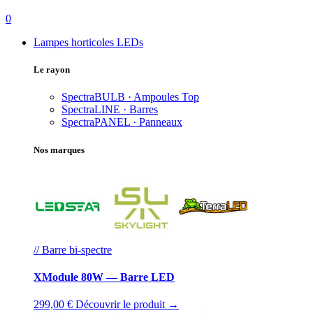
0
Lampes horticoles LEDs
Le rayon
SpectraBULB · Ampoules
Top
SpectraLINE · Barres
SpectraPANEL · Panneaux
Nos marques
// Barre bi-spectre
XModule 80W — Barre LED
299,00 €
Découvrir le produit →