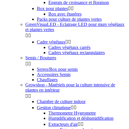
Engrais de croissance et floraison
Box pour plantes


Box avec étagères
Packs pour culture de plantes vertes
GreenVisuaLED - Eclairage LED pour murs végétaux
et plantes vertes


Cadre végétaux


Cadres végétaux carrés
Cadres végétaux rectangulaires
Semis / Boutures


Serres/Box pour semis
Accessoires Semis
Chauffages
Growshop - Matériels pour la culture intensive de
plantes en intérieur


Chambre de culture indoor
Gestion climatique


Thermometre Hygrometre
Humidification et déshumidification
Extracteurs d'air

