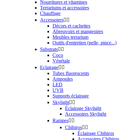
Nourritures et vitamines
Terrariums et accessoires
Chauffage
Accessoires


Décors et cachettes
Abreuvoirs et mangeoires
Meubles terrarium
Outils d'entretien (pelle, pince...)
Substrats


Coco
Végétale
Eclairage


Tubes fluorescents
Ampoules
LED
UVB
Supports éclairage
Skylight


Éclairage Skylight
Accessoires Skylight
Rampes


Chihiros


Éclairage Chihiros
Accessoires Chihiros