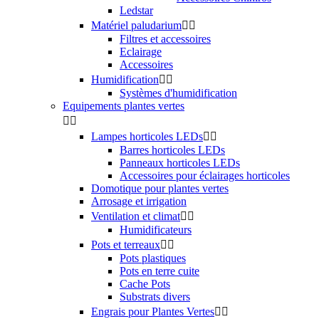
Ledstar
Matériel paludarium


Filtres et accessoires
Eclairage
Accessoires
Humidification


Systèmes d'humidification
Equipements plantes vertes


Lampes horticoles LEDs


Barres horticoles LEDs
Panneaux horticoles LEDs
Accessoires pour éclairages horticoles
Domotique pour plantes vertes
Arrosage et irrigation
Ventilation et climat


Humidificateurs
Pots et terreaux


Pots plastiques
Pots en terre cuite
Cache Pots
Substrats divers
Engrais pour Plantes Vertes

