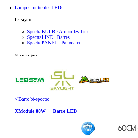
Lampes horticoles LEDs
Le rayon
SpectraBULB · Ampoules
Top
SpectraLINE · Barres
SpectraPANEL · Panneaux
Nos marques
// Barre bi-spectre
XModule 80W — Barre LED