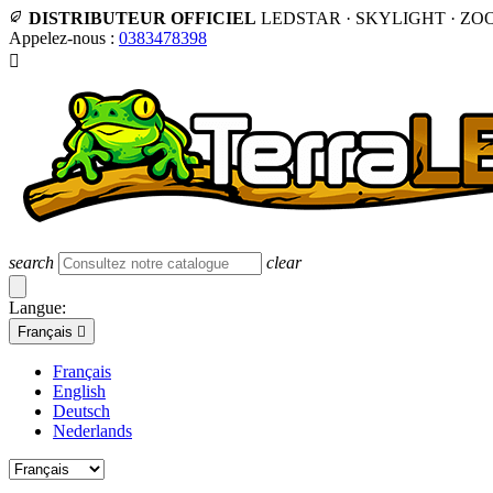
DISTRIBUTEUR OFFICIEL
LEDSTAR · SKYLIGHT · ZO
Appelez-nous :
0383478398

search
clear
Langue:
Français

Français
English
Deutsch
Nederlands