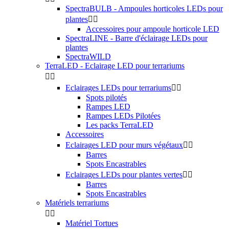
SpectraBULB - Ampoules horticoles LEDs pour
plantes


Accessoires pour ampoule horticole LED
SpectraLINE - Barre d'éclairage LEDs pour
plantes
SpectraWILD
TerraLED - Eclairage LED pour terrariums


Eclairages LEDs pour terrariums


Spots pilotés
Rampes LED
Rampes LEDs Pilotées
Les packs TerraLED
Accessoires
Eclairages LED pour murs végétaux


Barres
Spots Encastrables
Eclairages LEDs pour plantes vertes


Barres
Spots Encastrables
Matériels terrariums


Matériel Tortues