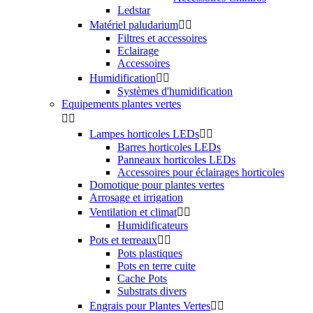
Ledstar
Matériel paludarium


Filtres et accessoires
Eclairage
Accessoires
Humidification


Systèmes d'humidification
Equipements plantes vertes


Lampes horticoles LEDs


Barres horticoles LEDs
Panneaux horticoles LEDs
Accessoires pour éclairages horticoles
Domotique pour plantes vertes
Arrosage et irrigation
Ventilation et climat


Humidificateurs
Pots et terreaux


Pots plastiques
Pots en terre cuite
Cache Pots
Substrats divers
Engrais pour Plantes Vertes

