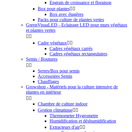
Engrais de croissance et floraison
Box pour plantes


Box avec étagères
Packs pour culture de plantes vertes
GreenVisuaLED - Eclairage LED pour murs végétaux
et plantes vertes


Cadre végétaux


Cadres végétaux carrés
Cadres végétaux rectangulaires
Semis / Boutures


Serres/Box pour semis
Accessoires Semis
Chauffages
Growshop - Matériels pour la culture intensive de
plantes en intérieur


Chambre de culture indoor
Gestion climatique


Thermometre Hygrometre
Humidification et déshumidification
Extracteurs d'air

