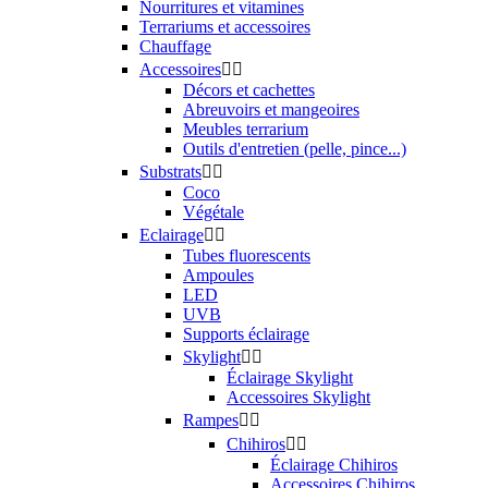
Nourritures et vitamines
Terrariums et accessoires
Chauffage
Accessoires


Décors et cachettes
Abreuvoirs et mangeoires
Meubles terrarium
Outils d'entretien (pelle, pince...)
Substrats


Coco
Végétale
Eclairage


Tubes fluorescents
Ampoules
LED
UVB
Supports éclairage
Skylight


Éclairage Skylight
Accessoires Skylight
Rampes


Chihiros


Éclairage Chihiros
Accessoires Chihiros