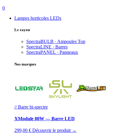
0
Lampes horticoles LEDs
Le rayon
SpectraBULB · Ampoules
Top
SpectraLINE · Barres
SpectraPANEL · Panneaux
Nos marques
// Barre bi-spectre
XModule 80W — Barre LED
299,00 €
Découvrir le produit →