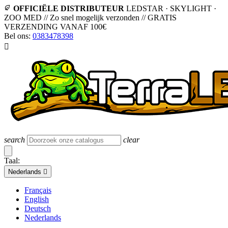
OFFICIËLE DISTRIBUTEUR
LEDSTAR · SKYLIGHT ·
ZOO MED
//
Zo snel mogelijk verzonden
//
GRATIS
VERZENDING VANAF 100€
Bel ons:
0383478398

search
clear
Taal:
Nederlands

Français
English
Deutsch
Nederlands