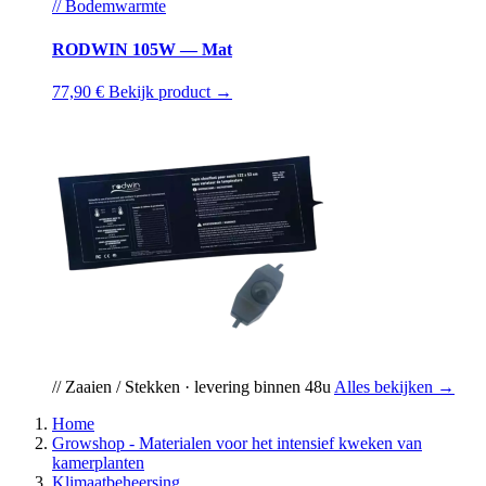
// Bodemwarmte
RODWIN 105W — Mat
77,90 €
Bekijk product →
// Zaaien / Stekken · levering binnen 48u
Alles bekijken →
Home
Growshop - Materialen voor het intensief kweken van
kamerplanten
Klimaatbeheersing