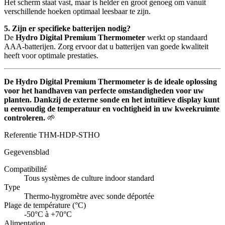
Het scherm staat vast, maar is helder en groot genoeg om vanuit
verschillende hoeken optimaal leesbaar te zijn.
5. Zijn er specifieke batterijen nodig?
De
Hydro Digital Premium Thermometer
werkt op standaard
AAA-batterijen. Zorg ervoor dat u batterijen van goede kwaliteit
heeft voor optimale prestaties.
De
Hydro Digital Premium Thermometer
is de ideale oplossing
voor het handhaven van perfecte omstandigheden voor uw
planten. Dankzij de externe sonde en het intuïtieve display kunt
u eenvoudig de temperatuur en vochtigheid in uw kweekruimte
controleren.
🌱
Referentie
THM-HDP-STHO
Gegevensblad
Compatibilité
Tous systèmes de culture indoor standard
Type
Thermo-hygromètre avec sonde déportée
Plage de température (°C)
-50°C à +70°C
Alimentation