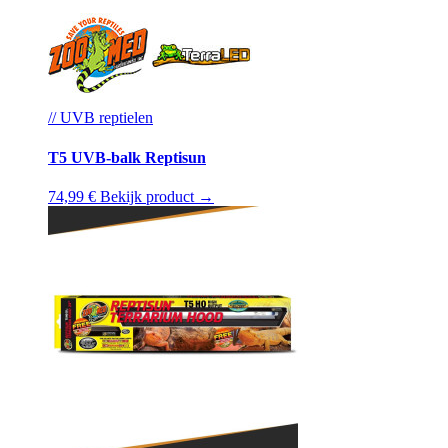
// UVB reptielen
T5 UVB-balk Reptisun
74,99 €
Bekijk product →