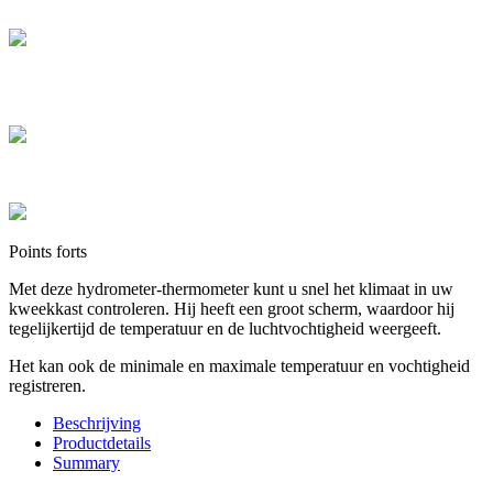
d'achat
Paiement sécurisé
Payez en toute sécurité et réglez en CB en plusieurs fois de 100 € à
3 000 €
Colis sécurisés
Les cartons que nous expédions sont tous de hautes qualités
Points forts
Met deze hydrometer-thermometer kunt u snel het klimaat in uw
kweekkast controleren. Hij heeft een groot scherm, waardoor hij
tegelijkertijd de temperatuur en de luchtvochtigheid weergeeft.
Het kan ook de minimale en maximale temperatuur en vochtigheid
registreren.
Beschrijving
Productdetails
Summary