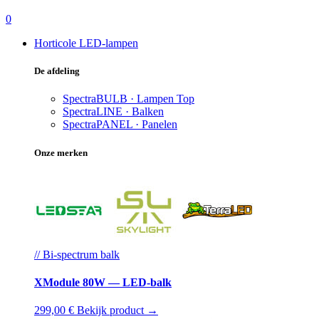
0
Horticole LED-lampen
De afdeling
SpectraBULB · Lampen
Top
SpectraLINE · Balken
SpectraPANEL · Panelen
Onze merken
// Bi-spectrum balk
XModule 80W — LED-balk
299,00 €
Bekijk product →