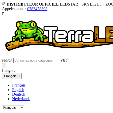
DISTRIBUTEUR OFFICIEL
LEDSTAR · SKYLIGHT · ZO
Appelez-nous :
0383478398

search
clear
Langue:
Français

Français
English
Deutsch
Nederlands