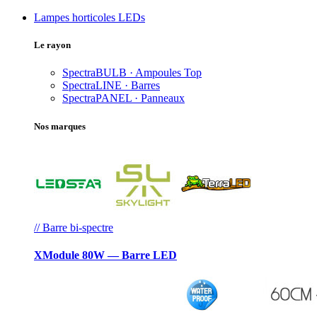
Lampes horticoles LEDs
Le rayon
SpectraBULB · Ampoules
Top
SpectraLINE · Barres
SpectraPANEL · Panneaux
Nos marques
// Barre bi-spectre
XModule 80W — Barre LED