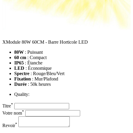
XModule 80W 60CM - Barre Horticole LED
80W
: Puissant
60 cm
: Compact
IP65
: Étanche
LED
: Économique
Spectre
: Rouge/Bleu/Vert
Fixation
: Mur/Plafond
Durée
: 50k heures
Quality:
*
Titre
*
Votre nom
*
Revoir