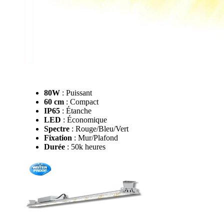
80W
: Puissant
60 cm
: Compact
IP65
: Étanche
LED
: Économique
Spectre
: Rouge/Bleu/Vert
Fixation
: Mur/Plafond
Durée
: 50k heures