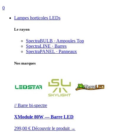
0
Lampes horticoles LEDs
Le rayon
SpectraBULB · Ampoules
Top
SpectraLINE · Barres
SpectraPANEL · Panneaux
Nos marques
// Barre bi-spectre
XModule 80W — Barre LED
299,00 €
Découvrir le produit →