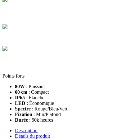
Paiement sécurisé
Payez en toute sécurité et réglez en CB en plusieurs fois de 100 € à
3 000 €
Colis sécurisés
Les cartons que nous expédions sont tous de hautes qualités
Service client
Contactez-nous via le chat, téléphone, mail, Facebook, Instagram et
TikTok
Points forts
80W
: Puissant
60 cm
: Compact
IP65
: Étanche
LED
: Économique
Spectre
: Rouge/Bleu/Vert
Fixation
: Mur/Plafond
Durée
: 50k heures
Description
Détails du produit