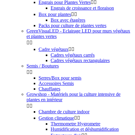
Engrais pour Plantes Vertes


Engrais de croissance et floraison
Box pour plantes


Box avec étagères
Packs pour culture de plantes vertes
GreenVisuaLED - Eclairage LED pour murs végétaux
et plantes vertes


Cadre végétaux


Cadres végétaux carrés
Cadres végétaux rectangulaires
Semis / Boutures


Serres/Box pour semis
Accessoires Semis
Chauffages
Growshop - Matériels pour la culture intensive de
plantes en intérieur


Chambre de culture indoor
Gestion climatique


Thermometre Hygrometre
Humidification et déshumidification