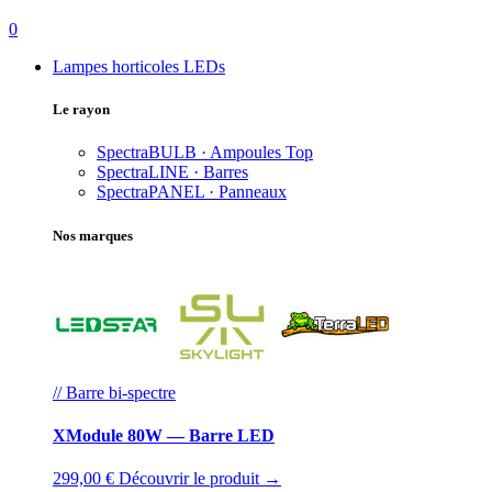
0
Lampes horticoles LEDs
Le rayon
SpectraBULB · Ampoules
Top
SpectraLINE · Barres
SpectraPANEL · Panneaux
Nos marques
// Barre bi-spectre
XModule 80W — Barre LED
299,00 €
Découvrir le produit →