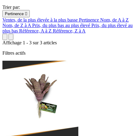
Trier par:
Pertinence

Ventes, de la plus élevée à la plus basse
Pertinence
Nom, de A à Z
Nom, de Z à A
Prix, du plus bas au plus élevé
Prix, du plus élevé au
plus bas
Référence, A à Z
Référence, Z à A
Affichage 1 - 3 sur 3 articles
Filtres actifs