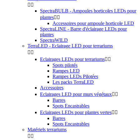


SpectraBULB - Ampoules horticoles LEDs pour
plantes


Accessoires pour ampoule horticole LED
SpectraLINE - Barre d'éclairage LEDs pour
plantes
SpectraWILD
TerraLED - Eclairage LED pour terrariums


Eclairages LEDs pour terrariums


Spots pilotés
Rampes LED
Rampes LEDs Pilotées
Les packs TerraLED
Accessoires
Eclairages LED pour murs végétaux


Barres
Spots Encastrables
Eclairages LEDs pour plantes vertes


Barres
Spots Encastrables
Matériels terrariums

