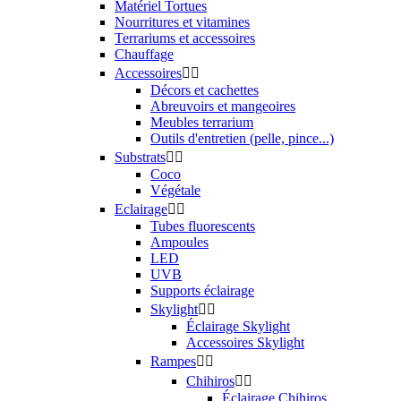
Matériel Tortues
Nourritures et vitamines
Terrariums et accessoires
Chauffage
Accessoires


Décors et cachettes
Abreuvoirs et mangeoires
Meubles terrarium
Outils d'entretien (pelle, pince...)
Substrats


Coco
Végétale
Eclairage


Tubes fluorescents
Ampoules
LED
UVB
Supports éclairage
Skylight


Éclairage Skylight
Accessoires Skylight
Rampes


Chihiros


Éclairage Chihiros