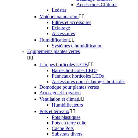
Accessoires Chihiros
Ledstar
Matériel paludarium


Filtres et accessoires
Eclairage
Accessoires
Humidification


Systèmes d'humidification
Equipements plantes vertes


Lampes horticoles LEDs


Barres horticoles LEDs
Panneaux horticoles LEDs
Accessoires pour éclairages horticoles
Domotique pour plantes vertes
Arrosage et irrigation
Ventilation et climat


Humidificateurs
Pots et terreaux


Pots plastiques
Pots en terre cuite
Cache Pots
Substrats divers