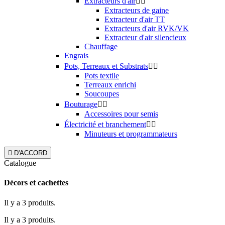
Extracteurs d'air


Extracteurs de gaine
Extracteur d'air TT
Extracteurs d'air RVK/VK
Extracteur d'air silencieux
Chauffage
Engrais
Pots, Terreaux et Substrats


Pots textile
Terreaux enrichi
Soucoupes
Bouturage


Accessoires pour semis
Électricité et branchement


Minuteurs et programmateurs

D'ACCORD
Catalogue
Décors et cachettes
Il y a 3 produits.
Il y a 3 produits.