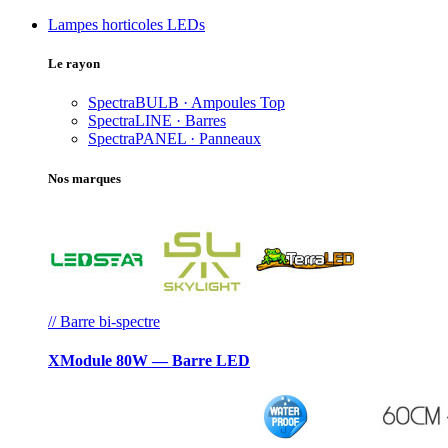
Lampes horticoles LEDs
Le rayon
SpectraBULB · Ampoules
Top
SpectraLINE · Barres
SpectraPANEL · Panneaux
Nos marques
// Barre bi-spectre
XModule 80W — Barre LED