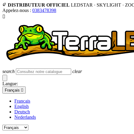
DISTRIBUTEUR OFFICIEL
LEDSTAR · SKYLIGHT · ZO
Appelez-nous :
0383478398

search
clear
Langue:
Français

Français
English
Deutsch
Nederlands