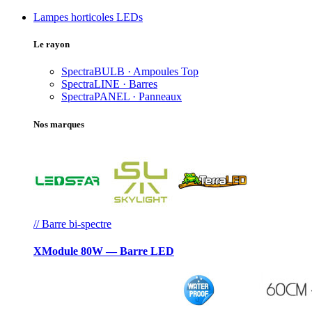
Lampes horticoles LEDs
Le rayon
SpectraBULB · Ampoules
Top
SpectraLINE · Barres
SpectraPANEL · Panneaux
Nos marques
// Barre bi-spectre
XModule 80W — Barre LED