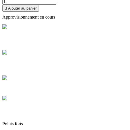

Ajouter au panier
Approvisionnement en cours
Livraison offerte
Profitez de la livraison à domicile en France offerte dès 100 €
d'achat
Paiement sécurisé
Payez en toute sécurité et réglez en CB en plusieurs fois de 100 € à
3 000 €
Colis sécurisés
Les cartons que nous expédions sont tous de hautes qualités
Service client
Contactez-nous via le chat, téléphone, mail, Facebook, Instagram et
TikTok
Points forts