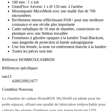
100 mm : 1 x toit
OmniFlow Airvent: 1 x Ø 150 mm à l'arrière
Moustiquaire MicroMesh avec une maille fine de 700
micromètres
Revêtement interne réfléchissant PAR+ pour une meilleure
croissance et une récolte plus importante
Cadre métallique de 16 mm de diamètre, connecteurs en
plastique avec une finition travaillée
Fermetures à glissière opaques à la lumière Total-Blackout,
sans languette de protection ni bande autoagrippante
Une fois fermée, la tente est entièrement étanche à la lumière
Toutes les pièces sont inte
Référence
HOMBOXEAMB030
Références spécifiques
ean13
4260220921677
Condition
Nouveau
La chambre de culture HomeBOX 30x30x60 est idéale pour les
petits espaces, offrant une qualité de fabrication irréprochable pour
cultiver des plantes d'intérieur sous une lampe horticole LED,