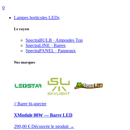
0
Lampes horticoles LEDs
Le rayon
SpectraBULB · Ampoules
Top
SpectraLINE · Barres
SpectraPANEL · Panneaux
Nos marques
// Barre bi-spectre
XModule 80W — Barre LED
299,00 €
Découvrir le produit →