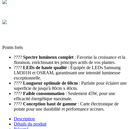
Colis sécurisés
Les cartons que nous expédions sont tous de hautes qualités
Service client
Contactez-nous via le chat, téléphone, mail, Facebook, Instagram et
TikTok
Points forts
????
Spectre lumineux complet
: Favorise la croissance et la
floraison, enrichissant les principes actifs de vos plantes.
????
LEDs de haute qualité
: Équipée de LEDs Samsung
LM301H et OSRAM, garantissant une intensité lumineuse
exceptionnelle.
????
Longueur optimale de 60cm
: Parfaite pour éclairer une
superficie de jusqu'à 80cm x 40cm.
????
Faible consommation
: Seulement 45W, pour une
efficacité énergétique maximale.
????
Conception haut de gamme
: Carte électronique de
pointe pour une durabilité et performance accrues.
Description
Détails du produit