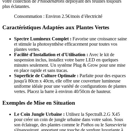
votre collection de
Philodendrons
déployant des feuilles toujours
plus éclatantes.
Consommation : Environ 2.5€/mois d’électricité
Caractéristiques Adaptées aux Plantes Vertes
Spectre Lumineux Complet :
Favorise une croissance saine
et stimule la photosynthèse efficacement pour toutes vos
plantes vertes.
Facilité d'Installation et d'Utilisation :
Avec le kit de
suspension inclus, installez votre barre LED en quelques
minutes seulement. Un système Plug & Grow pour une mise
en place rapide et sans tracas.
Superficie de Culture Optimale :
Parfaite pour des espaces
jusqu'à 80cm x 40cm, elle offre une couverture lumineuse
uniforme idéale pour une variété de configurations de plantes
vertes. Placez la barre à environ 40/50cm de hauteur.
Exemples de Mise en Situation
Le Coin Jungle Urbaine :
Utilisez la SpectraB.2.G X45
pour créer un coin de jungle urbaine dans votre salon. Sous
son éclairage, des plantes comme le
Pothos
ou le
Sansevieria
s'épanouiront, apportant une touche de verdure luxuriante à