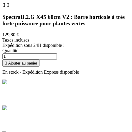


SpectraB.2.G X45 60cm V2 : Barre horticole à très
forte puissance pour plantes vertes
129,80 €
Taxes incluses
Expédition sous 24H disponible !
Quantité

Ajouter au panier
En stock - Expédition Express disponible
Livraison offerte
Profitez de la livraison à domicile en France offerte dès 100 €
d'achat
Paiement sécurisé
Payez en toute sécurité et réglez en CB en plusieurs fois de 100 € à
3 000 €