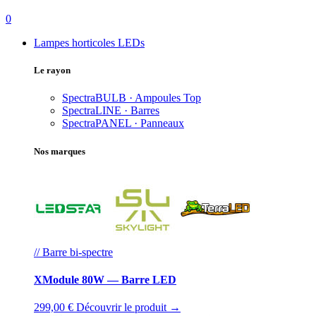
0
Lampes horticoles LEDs
Le rayon
SpectraBULB · Ampoules
Top
SpectraLINE · Barres
SpectraPANEL · Panneaux
Nos marques
// Barre bi-spectre
XModule 80W — Barre LED
299,00 €
Découvrir le produit →