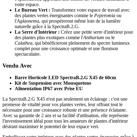
votre espace.
Le Bureau Vert :
Transformez votre espace de travail avec
des plantes vertes énergisantes comme le
Peperomia
ou
l'
Aglaonema
, qui prospéreront même loin de la lumière
naturelle grâce à la SpectraB.2.G.
La Serre d'Intérieur :
Créez une petite serre d'intérieur pour
des plantes plus exotiques comme l'
Anthurium
ou le
Calathea
, qui bénéficieront pleinement du spectre lumineux
complet pour une croissance optimale et une floraison
spectaculaire.
Vendu Avec
Barre Horticole LED SpectraB.2.G X45 de 60cm
Kit de Suspension avec Mousquetons
Alimentation IP67 avec Prise EU
La SpectraB.2.G X45 n'est pas seulement un éclairage ; c'est une
promesse de vitalité pour vos plantes vertes, leur offrant tout le
nécessaire pour une croissance robuste et une présence éclatante.
Avec sa garantie de 2 ans et sa facilité d'utilisation, elle représente
l'investissement idéal pour tous les amateurs de plantes d'intérieur
désirant maximiser le potentiel de leur espace vert.
Embellissez votre intérieur avec des plantes vertes épanouies grâce à