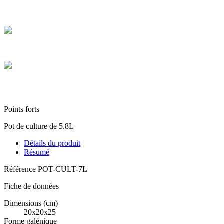
Payez en toute sécurité et réglez en CB en plusieurs fois de 100 € à
3 000 €
Colis sécurisés
Les cartons que nous expédions sont tous de hautes qualités
Service client
Contactez-nous via le chat, téléphone, mail, Facebook, Instagram et
TikTok
Points forts
Pot de culture de 5.8L
Détails du produit
Résumé
Référence
POT-CULT-7L
Fiche de données
Dimensions (cm)
20x20x25
Forme galénique