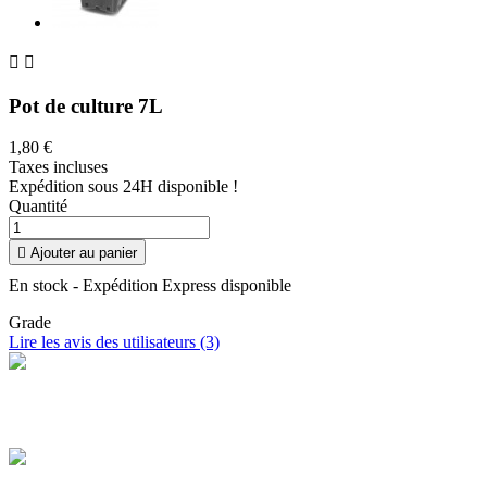


Pot de culture 7L
1,80 €
Taxes incluses
Expédition sous 24H disponible !
Quantité

Ajouter au panier
En stock - Expédition Express disponible
Grade
Lire les avis des utilisateurs (3)
Livraison offerte
Profitez de la livraison à domicile en France offerte dès 100 €
d'achat
Paiement sécurisé