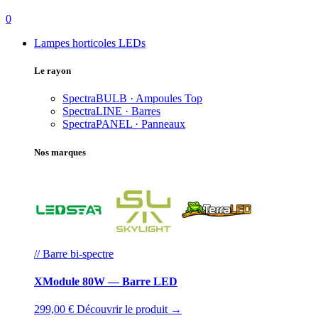
0
Lampes horticoles LEDs
Le rayon
SpectraBULB · Ampoules
Top
SpectraLINE · Barres
SpectraPANEL · Panneaux
Nos marques
// Barre bi-spectre
XModule 80W — Barre LED
299,00 €
Découvrir le produit →