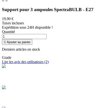
Support pour 3 ampoules SpectraBULB - E27
19,90 €
Taxes incluses
Expédition sous 24H disponible !
Quantité

Ajouter au panier
Derniers articles en stock
Grade
Lire les avis des utilisateurs (2)
Livraison offerte
Profitez de la livraison à domicile en France offerte dès 100 €
d'achat
Paiement sécurisé
Payez en toute sécurité et réglez en CB en plusieurs fois de 100 € à
3 000 €