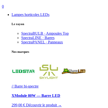
0
Lampes horticoles LEDs
Le rayon
SpectraBULB · Ampoules
Top
SpectraLINE · Barres
SpectraPANEL · Panneaux
Nos marques
// Barre bi-spectre
XModule 80W — Barre LED
299,00 €
Découvrir le produit →