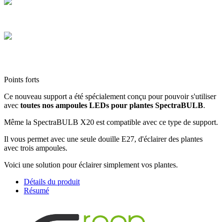
Colis sécurisés
Les cartons que nous expédions sont tous de hautes qualités
Service client
Contactez-nous via le chat, téléphone, mail, Facebook, Instagram et
TikTok
Points forts
Ce nouveau support a été spécialement conçu pour pouvoir s'utiliser
avec
toutes nos ampoules LEDs pour plantes SpectraBULB
.
Même la SpectraBULB X20 est compatible avec ce type de support.
Il vous permet avec une seule douille E27, d'éclairer des plantes
avec trois ampoules.
Voici une solution pour éclairer simplement vos plantes.
Détails du produit
Résumé