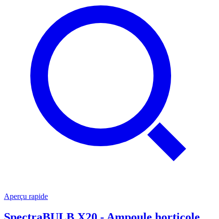
Aperçu rapide
SpectraBULB X20 - Ampoule horticole