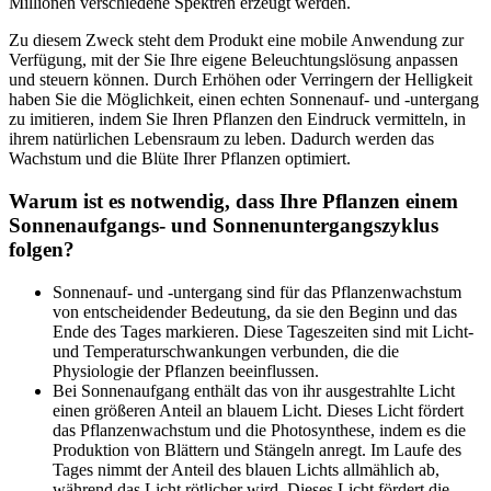
Millionen verschiedene Spektren erzeugt werden.
Zu diesem Zweck steht dem Produkt eine mobile Anwendung zur
Verfügung, mit der Sie Ihre eigene Beleuchtungslösung anpassen
und steuern können. Durch Erhöhen oder Verringern der Helligkeit
haben Sie die Möglichkeit, einen echten Sonnenauf- und -untergang
zu imitieren, indem Sie Ihren Pflanzen den Eindruck vermitteln, in
ihrem natürlichen Lebensraum zu leben. Dadurch werden das
Wachstum und die Blüte Ihrer Pflanzen optimiert.
Warum ist es notwendig, dass Ihre Pflanzen einem
Sonnenaufgangs- und Sonnenuntergangszyklus
folgen?
Sonnenauf- und -untergang sind für das Pflanzenwachstum
von entscheidender Bedeutung, da sie den Beginn und das
Ende des Tages markieren. Diese Tageszeiten sind mit Licht-
und Temperaturschwankungen verbunden, die die
Physiologie der Pflanzen beeinflussen.
Bei Sonnenaufgang enthält das von ihr ausgestrahlte Licht
einen größeren Anteil an blauem Licht. Dieses Licht fördert
das Pflanzenwachstum und die Photosynthese, indem es die
Produktion von Blättern und Stängeln anregt. Im Laufe des
Tages nimmt der Anteil des blauen Lichts allmählich ab,
während das Licht rötlicher wird. Dieses Licht fördert die