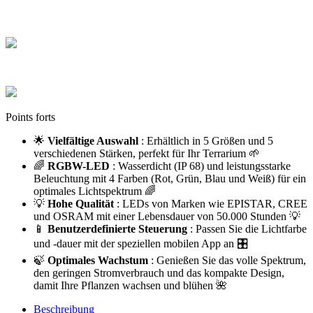
Payez en toute sécurité et réglez en CB en plusieurs fois de 100 € à
3 000 €
Colis sécurisés
Les cartons que nous expédions sont tous de hautes qualités
Points forts
🌟
Vielfältige Auswahl
: Erhältlich in 5 Größen und 5
verschiedenen Stärken, perfekt für Ihr Terrarium 🌱
🌈
RGBW-LED
: Wasserdicht (IP 68) und leistungsstarke
Beleuchtung mit 4 Farben (Rot, Grün, Blau und Weiß) für ein
optimales Lichtspektrum 🌈
💡
Hohe Qualität
: LEDs von Marken wie EPISTAR, CREE
und OSRAM mit einer Lebensdauer von 50.000 Stunden 💡
📱
Benutzerdefinierte Steuerung
: Passen Sie die Lichtfarbe
und -dauer mit der speziellen mobilen App an 🎛️
🍃
Optimales Wachstum
: Genießen Sie das volle Spektrum,
den geringen Stromverbrauch und das kompakte Design,
damit Ihre Pflanzen wachsen und blühen 🌺
Beschreibung