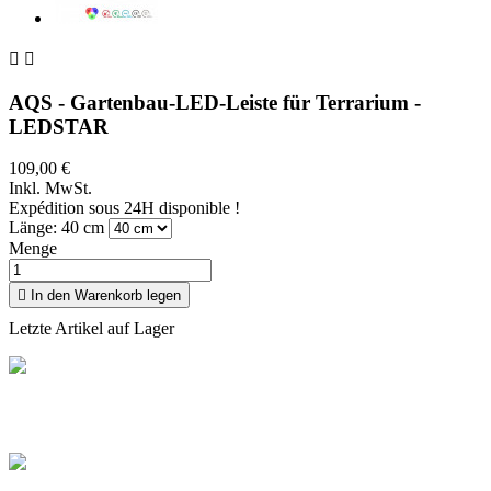


AQS - Gartenbau-LED-Leiste für Terrarium -
LEDSTAR
109,00 €
Inkl. MwSt.
Expédition sous 24H disponible !
Länge: 40 cm
Menge

In den Warenkorb legen
Letzte Artikel auf Lager
Livraison offerte
Profitez de la livraison à domicile en France offerte dès 100 €
d'achat
Paiement sécurisé