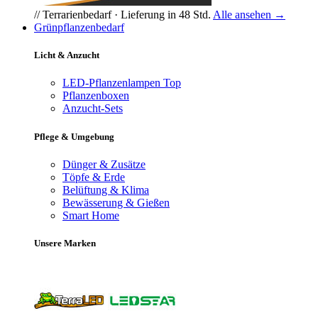
// Terrarienbedarf · Lieferung in 48 Std.
Alle ansehen →
Grünpflanzenbedarf
Licht & Anzucht
LED-Pflanzenlampen
Top
Pflanzenboxen
Anzucht-Sets
Pflege & Umgebung
Dünger & Zusätze
Töpfe & Erde
Belüftung & Klima
Bewässerung & Gießen
Smart Home
Unsere Marken