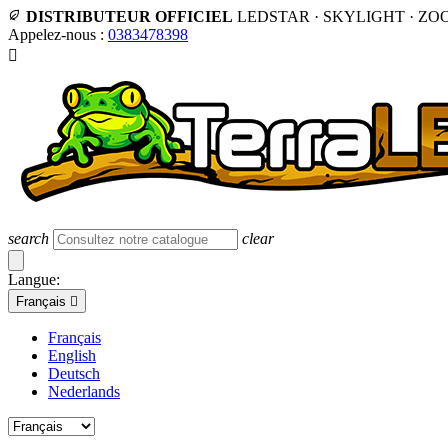
DISTRIBUTEUR OFFICIEL
LEDSTAR · SKYLIGHT · ZO
Appelez-nous :
0383478398

search
clear
Langue:
Français

Français
English
Deutsch
Nederlands