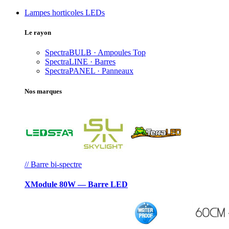
Lampes horticoles LEDs
Le rayon
SpectraBULB · Ampoules
Top
SpectraLINE · Barres
SpectraPANEL · Panneaux
Nos marques
// Barre bi-spectre
XModule 80W — Barre LED