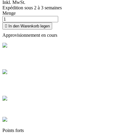
Inkl. MwSt.
Expédition sous 2 à 3 semaines
Menge

In den Warenkorb legen
Approvisionnement en cours
Livraison offerte
Profitez de la livraison à domicile en France offerte dès 100 €
d'achat
Paiement sécurisé
Payez en toute sécurité et réglez en CB en plusieurs fois de 100 € à
3 000 €
Colis sécurisés
Les cartons que nous expédions sont tous de hautes qualités
Points forts