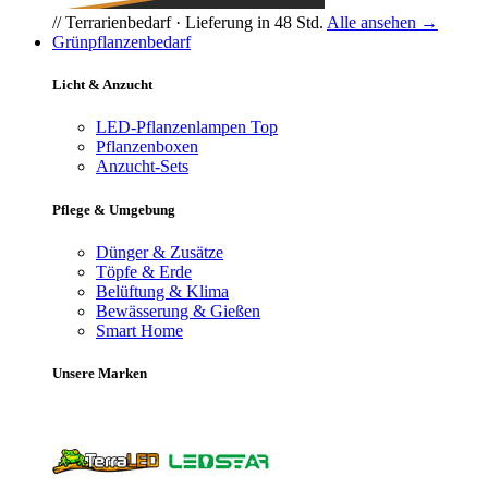
// Terrarienbedarf · Lieferung in 48 Std.
Alle ansehen →
Grünpflanzenbedarf
Licht & Anzucht
LED-Pflanzenlampen
Top
Pflanzenboxen
Anzucht-Sets
Pflege & Umgebung
Dünger & Zusätze
Töpfe & Erde
Belüftung & Klima
Bewässerung & Gießen
Smart Home
Unsere Marken