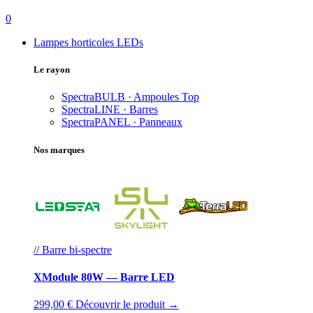
0
Lampes horticoles LEDs
Le rayon
SpectraBULB · Ampoules
Top
SpectraLINE · Barres
SpectraPANEL · Panneaux
Nos marques
// Barre bi-spectre
XModule 80W — Barre LED
299,00 €
Découvrir le produit →