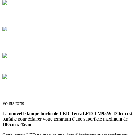
Livraison offerte
Profitez de la livraison à domicile en France offerte dès 100 €
d'achat
Paiement sécurisé
Payez en toute sécurité et réglez en CB en plusieurs fois de 100 € à
3 000 €
Colis sécurisés
Les cartons que nous expédions sont tous de hautes qualités
Service client
Contactez-nous via le chat, téléphone, mail, Facebook, Instagram et
TikTok
Points forts
La
nouvelle lampe horticole LED TerraLED TM95W 120cm
est
parfaite pour éclairer votre terrarium d'une superficie maximum de
180cm x 45cm
.