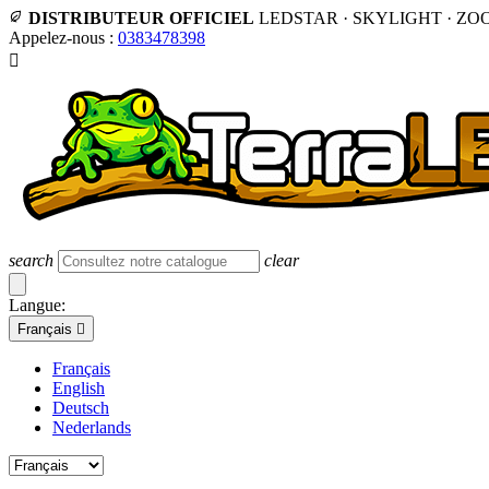
DISTRIBUTEUR OFFICIEL
LEDSTAR · SKYLIGHT · ZO
Appelez-nous :
0383478398

search
clear
Langue:
Français

Français
English
Deutsch
Nederlands