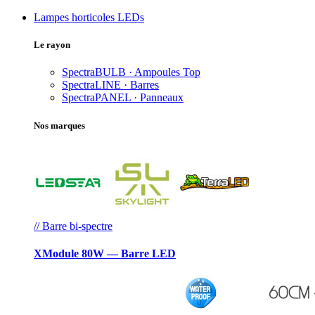
Lampes horticoles LEDs
Le rayon
SpectraBULB · Ampoules
Top
SpectraLINE · Barres
SpectraPANEL · Panneaux
Nos marques
// Barre bi-spectre
XModule 80W — Barre LED