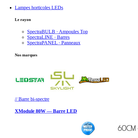
Lampes horticoles LEDs
Le rayon
SpectraBULB · Ampoules
Top
SpectraLINE · Barres
SpectraPANEL · Panneaux
Nos marques
// Barre bi-spectre
XModule 80W — Barre LED