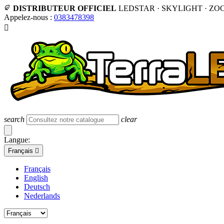
DISTRIBUTEUR OFFICIEL
LEDSTAR · SKYLIGHT · ZO
Appelez-nous :
0383478398

search
clear
Langue:
Français

Français
English
Deutsch
Nederlands