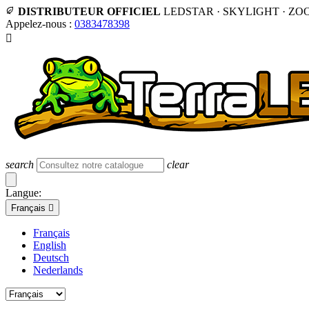
DISTRIBUTEUR OFFICIEL
LEDSTAR · SKYLIGHT · ZO
Appelez-nous :
0383478398

search
clear
Langue:
Français

Français
English
Deutsch
Nederlands