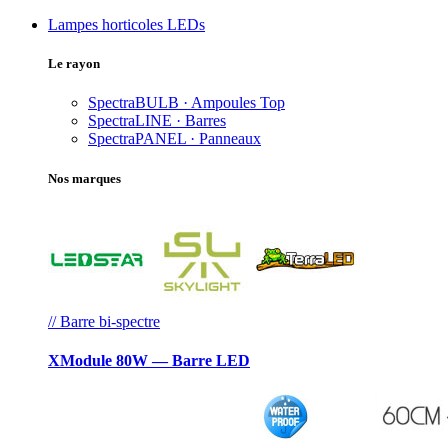
Lampes horticoles LEDs
Le rayon
SpectraBULB · Ampoules
Top
SpectraLINE · Barres
SpectraPANEL · Panneaux
Nos marques
// Barre bi-spectre
XModule 80W — Barre LED