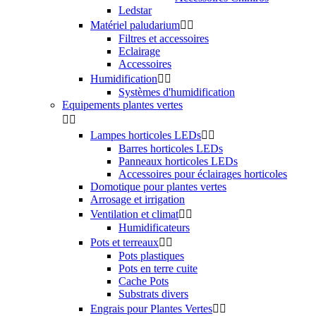
Ledstar
Matériel paludarium


Filtres et accessoires
Eclairage
Accessoires
Humidification


Systèmes d'humidification
Equipements plantes vertes


Lampes horticoles LEDs


Barres horticoles LEDs
Panneaux horticoles LEDs
Accessoires pour éclairages horticoles
Domotique pour plantes vertes
Arrosage et irrigation
Ventilation et climat


Humidificateurs
Pots et terreaux


Pots plastiques
Pots en terre cuite
Cache Pots
Substrats divers
Engrais pour Plantes Vertes

