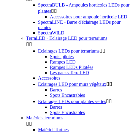
SpectraBULB - Ampoules horticoles LEDs pour
plantes


Accessoires pour ampoule horticole LED
SpectraLINE - Barre d'éclairage LEDs pour
plantes
SpectraWILD
TerraLED - Eclairage LED pour terrariums


Eclairages LEDs pour terrariums


Spots pilotés
Rampes LED
Rampes LEDs Pilotées
Les packs TerraLED
Accessoires
Eclairages LED pour murs végétaux


Barres
Spots Encastrables
Eclairages LEDs pour plantes vertes


Barres
Spots Encastrables
Matériels terrariums


Matériel Tortues