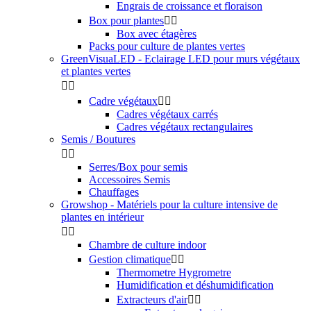
Engrais de croissance et floraison
Box pour plantes


Box avec étagères
Packs pour culture de plantes vertes
GreenVisuaLED - Eclairage LED pour murs végétaux
et plantes vertes


Cadre végétaux


Cadres végétaux carrés
Cadres végétaux rectangulaires
Semis / Boutures


Serres/Box pour semis
Accessoires Semis
Chauffages
Growshop - Matériels pour la culture intensive de
plantes en intérieur


Chambre de culture indoor
Gestion climatique


Thermometre Hygrometre
Humidification et déshumidification
Extracteurs d'air

