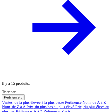
Il y a 15 produits.
Trier par:
Pertinence

Ventes, de la plus élevée à la plus basse
Pertinence
Nom, de A à Z
Nom, de Z à A
Prix, du plus bas au plus élevé
Prix, du plus élevé au
plus bas
Référence, A à Z
Référence, Z à A