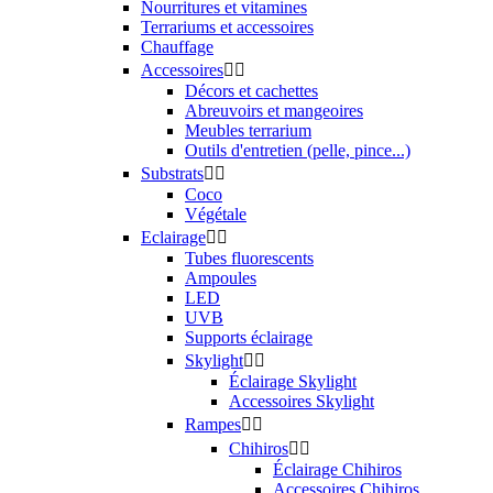
Nourritures et vitamines
Terrariums et accessoires
Chauffage
Accessoires


Décors et cachettes
Abreuvoirs et mangeoires
Meubles terrarium
Outils d'entretien (pelle, pince...)
Substrats


Coco
Végétale
Eclairage


Tubes fluorescents
Ampoules
LED
UVB
Supports éclairage
Skylight


Éclairage Skylight
Accessoires Skylight
Rampes


Chihiros


Éclairage Chihiros
Accessoires Chihiros