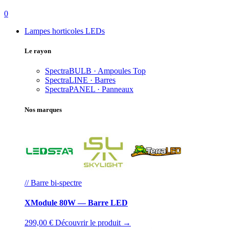
0
Lampes horticoles LEDs
Le rayon
SpectraBULB · Ampoules
Top
SpectraLINE · Barres
SpectraPANEL · Panneaux
Nos marques
// Barre bi-spectre
XModule 80W — Barre LED
299,00 €
Découvrir le produit →