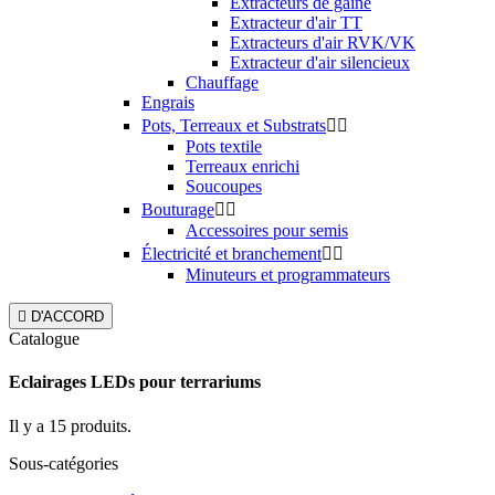
Extracteurs de gaine
Extracteur d'air TT
Extracteurs d'air RVK/VK
Extracteur d'air silencieux
Chauffage
Engrais
Pots, Terreaux et Substrats


Pots textile
Terreaux enrichi
Soucoupes
Bouturage


Accessoires pour semis
Électricité et branchement


Minuteurs et programmateurs

D'ACCORD
Catalogue
Eclairages LEDs pour terrariums
Il y a 15 produits.
Sous-catégories